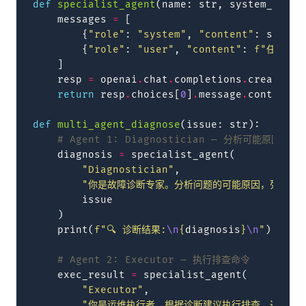
def
specialist_agent
(
name
:
str
,
system_promp
messages
=
[
{
"role"
:
"system"
,
"content"
:
system
{
"role"
:
"user"
,
"content"
:
f
"任务: 
{
]
resp
=
openai
.
chat
.
completions
.
create
(
mo
return
resp
.
choices
[
0
]
.
message
.
content
def
multi_agent_diagnose
(
issue
:
str
):
# Agent 1: Diagnostician — 分析可能原因
diagnosis
=
specialist_agent
(
"Diagnostician"
,
"你是故障诊断专家。分析问题的可能原因，列出排查
issue
)
print
(
f
"🔍 诊断结果:
\n
{
diagnosis
}
\n
"
)
# Agent 2: Executor — 执行排查命令
exec_result
=
specialist_agent
(
"Executor"
,
"你是运维执行者。根据诊断建议执行排查，返回关键