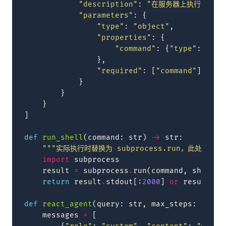
"description"
:
"在服务器上执行 shel
"parameters"
:
{
"type"
:
"object"
,
"properties"
:
{
"command"
:
{
"type"
:
"str
},
"required"
:
[
"command"
]
}
}
}
]
def
run_shell
(
command
:
str
)
->
str
:
"""实际执行时替换为 subprocess.run，此处模拟""
import
subprocess
result
=
subprocess
.
run
(
command
,
shell
=
T
return
result
.
stdout
[:
2000
]
or
result
.
st
def
react_agent
(
query
:
str
,
max_steps
:
int
=
messages
=
[