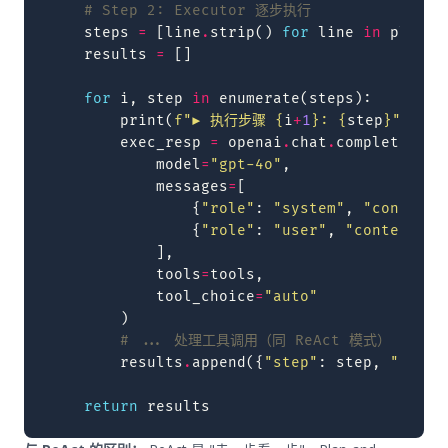
# Step 2: Executor 逐步执行
steps
=
[
line
.
strip
()
for
line
in
plan
.
s
results
=
[]
for
i
,
step
in
enumerate
(
steps
):
print
(
f
"▶ 执行步骤 
{
i
+
1
}
: 
{
step
}
"
)
exec_resp
=
openai
.
chat
.
completions
.
model
=
"gpt-4o"
,
messages
=
[
{
"role"
:
"system"
,
"content"
{
"role"
:
"user"
,
"content"
:
],
tools
=
tools
,
tool_choice
=
"auto"
)
# ... 处理工具调用（同 ReAct 模式）
results
.
append
({
"step"
:
step
,
"resul
return
results