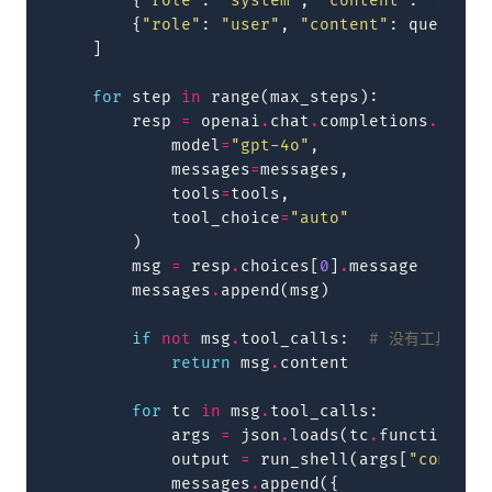
{
"role"
:
"system"
,
"content"
:
"你是一
{
"role"
:
"user"
,
"content"
:
query
}
]
for
step
in
range
(
max_steps
):
resp
=
openai
.
chat
.
completions
.
creat
model
=
"gpt-4o"
,
messages
=
messages
,
tools
=
tools
,
tool_choice
=
"auto"
)
msg
=
resp
.
choices
[
0
]
.
message
messages
.
append
(
msg
)
if
not
msg
.
tool_calls
:
# 没有工具调用
return
msg
.
content
for
tc
in
msg
.
tool_calls
:
args
=
json
.
loads
(
tc
.
function
.
ar
output
=
run_shell
(
args
[
"command
messages
.
append
({