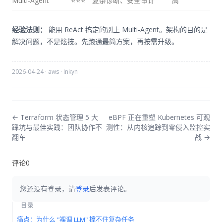
Multi-Agent
⭐⭐⭐
复杂诊断、安全审计
高
经验法则：
能用 ReAct 搞定的别上 Multi-Agent。架构的目的是
解决问题，不是炫技。先跑通最简方案，再按需升级。
2026-04-24
·
aws
·
Inkyn
← Terraform 状态管理 5 大
eBPF 正在重塑 Kubernetes 可观
踩坑与最佳实践：团队协作不
测性：从内核追踪到零侵入监控实
翻车
战 →
评论
0
您还没有登录，请
登录
后发表评论。
目录
痛点：为什么 "裸调 LLM" 撑不住复杂任务