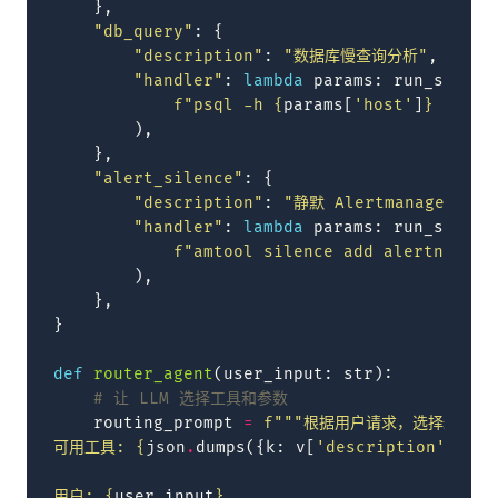
},
"db_query"
:
{
"description"
:
"数据库慢查询分析"
,
"handler"
:
lambda
params
:
run_shell
(
f
"psql -h 
{
params
[
'host'
]
}
 -U mo
),
},
"alert_silence"
:
{
"description"
:
"静默 Alertmanager 告警
"handler"
:
lambda
params
:
run_shell
(
f
"amtool silence add alertname=
{
),
},
}
def
router_agent
(
user_input
:
str
):
# 让 LLM 选择工具和参数
routing_prompt
=
f
"""根据用户请求，选择最合适
可用工具: 
{
json
.
dumps
({
k
:
v
[
'description'
]
for
用户: 
{
user_input
}