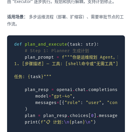
由 "Executor" 逐步执行。规划和执行解耦，支持计划修正。
适用场景：
多步运维流程（部署、扩缩容）、需要审批节点的工
作流。
def
plan_and_execute
(
task
:
str
):
# Step 1: Planner 生成计划
plan_prompt
=
f
"""你是运维规划 Agent。将以
1. [步骤描述] — 工具: [shell命令或"无需工具"]
任务: 
{
task
}
"""
plan_resp
=
openai
.
chat
.
completions
.
crea
model
=
"gpt-4o"
,
messages
=
[{
"role"
:
"user"
,
"content"
)
plan
=
plan_resp
.
choices
[
0
]
.
message
.
cont
print
(
f
"📋 计划:
\n
{
plan
}
\n
"
)