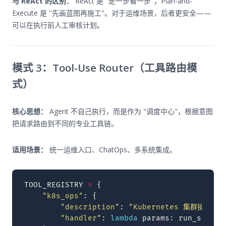
与 ReAct 的区别：
ReAct 是 "走一步看一步"，Plan-and-
Execute 是 "先画蓝图再施工"。对于运维场景，后者更安全——
可以在执行前人工审核计划。
模式 3：Tool-Use Router（工具路由模
式）
核心思想：
Agent 不自己执行，而是作为 "调度中心"，根据意图
把请求路由到不同的专业工具链。
适用场景：
统一运维入口、ChatOps、多系统集成。
TOOL_REGISTRY
=
{
"k8s_ops"
:
{
"description"
:
"Kubernetes 集群操作：
"handler"
:
lambda
params
:
run_shell
(