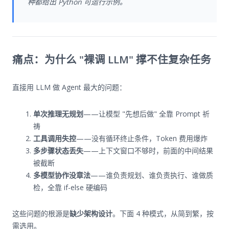
种都给出 Python 可运行示例。
痛点：为什么 "裸调 LLM" 撑不住复杂任务
直接用 LLM 做 Agent 最大的问题：
单次推理无规划
——让模型 "先想后做" 全靠 Prompt 祈
祷
工具调用失控
——没有循环终止条件，Token 费用爆炸
多步骤状态丢失
——上下文窗口不够时，前面的中间结果
被截断
多模型协作没章法
——谁负责规划、谁负责执行、谁做质
检，全靠 if-else 硬编码
这些问题的根源是
缺少架构设计
。下面 4 种模式，从简到繁，按
需选用。