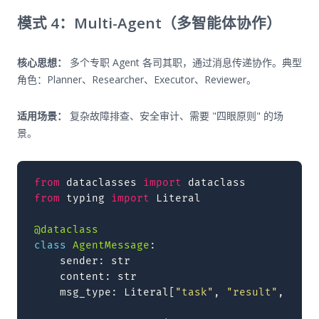
模式 4：Multi-Agent（多智能体协作）
核心思想：
多个专职 Agent 各司其职，通过消息传递协作。典型
角色：Planner、Researcher、Executor、Reviewer。
适用场景：
复杂故障排查、安全审计、需要 "四眼原则" 的场
景。
from
dataclasses
import
dataclass
from
typing
import
Literal
@dataclass
class
AgentMessage
:
sender
:
str
content
:
str
msg_type
:
Literal
[
"task"
,
"result"
,
"rev