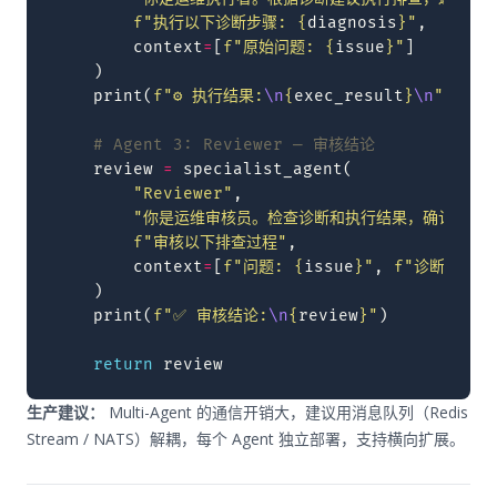
f
"执行以下诊断步骤: 
{
diagnosis
}
"
,
context
=
[
f
"原始问题: 
{
issue
}
"
]
)
print
(
f
"⚙️ 执行结果:
\n
{
exec_result
}
\n
"
)
# Agent 3: Reviewer — 审核结论
review
=
specialist_agent
(
"Reviewer"
,
"你是运维审核员。检查诊断和执行结果，确认根因
f
"审核以下排查过程"
,
context
=
[
f
"问题: 
{
issue
}
"
,
f
"诊断: 
{
di
)
print
(
f
"✅ 审核结论:
\n
{
review
}
"
)
return
review
生产建议：
Multi-Agent 的通信开销大，建议用消息队列（Redis
Stream / NATS）解耦，每个 Agent 独立部署，支持横向扩展。