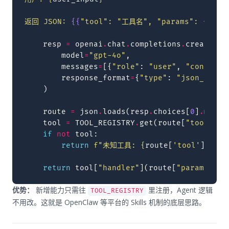
返回 JSON: 
{{
"tool": "工具名", "params": 
{{
...
resp
=
openai
.
chat
.
completions
.
create
(
model
=
"gpt-4o"
,
messages
=
[{
"role"
:
"user"
,
"content"
response_format
=
{
"type"
:
"json_objec
)
route
=
json
.
loads
(
resp
.
choices
[
0
]
.
messa
tool
=
TOOL_REGISTRY
.
get
(
route
[
"tool"
])
if
not
tool
:
return
f
"未知工具: 
{
route
[
'tool'
]
}
"
return
tool
[
"handler"
](
route
[
"params"
])
优势：
新增能力只需往
里注册，Agent 逻辑
TOOL_REGISTRY
不用改。这就是 OpenClaw 等平台的 Skills 机制的底层思路。