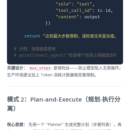
"role"
:
"tool"
,
"tool_call_id"
:
tc
.
id
,
"content"
:
output
})
return
"达到最大步数限制，请检查任务复杂度。"
# 示例：排查磁盘使用
# print(react_agent("检查哪个目录占用磁盘空间最大"
关键设计：
是保险丝——防止模型陷入无限循环。
max_steps
生产环境建议加上 Token 消耗计数器做双重限制。
模式 2：Plan-and-Execute（规划-执行分
离）
核心思想：
先用一个 "Planner" 生成完整计划（步骤列表），再