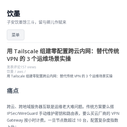
饮墨
子安饮墨馀三斗，留与卿儿作赋来
菜单
用 Tailscale 组建零配置跨云内网：替代传统
VPN 的 3 个运维场景实操
发表评论
157 views
饮墨
/
aws
/
用 Tailscale 组建零配置跨云内网：替代传统 VPN 的 3 个运维场景实操
痛点
跨云、跨地域服务器互联是运维老大难问题。传统方案要么搭
IPSec/WireGuard 手动维护密钥和路由表，要么买云厂商的 VPN
Gateway 按小时计费。一旦节点数超过 10 台，配置复杂度指数
上升：