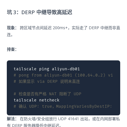
坑 3：DERP 中继导致高延迟
现象：
跨区域节点间延迟 200ms+，实际走了 DERP 中继而非直
连。
排查：
tailscale
ping
# pong from aliyun-db01 (100.64.0.2) via DER
# 如果显示 via DERP 说明未直连
# 检查是否有严格 NAT 阻断了 UDP
tailscale
# 确认 UDP: true，MappingVariesByDestIP: fals
解法：
在防火墙/安全组放行 UDP 41641 出站，或在内网部署私
有 DERP 服务器降低中继延迟。