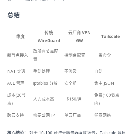
总结
传统
云厂商 VPN
维度
Tailscale
WireGuard
GW
改所有节点配
新节点接入
控制台配置
一条命令
置
NAT 穿透
手动处理
不涉及
自动
ACL 管理
iptables 分散
安全组
集中 JSON
成本(20节
免费(100节点
人力成本高
~$150/月
点)
内)
跨云支持
需要公网 IP
单云厂商
任意网络
核心结论：
对于 10-100 台跨云服务器互联场景，Tailscale 是目