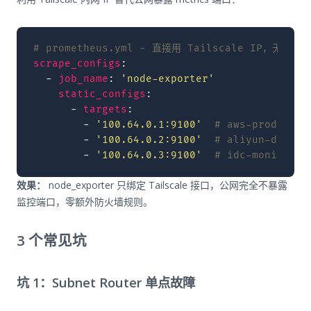
# prometheus.yml - 直接用 Tailscale IP，无需公
scrape_configs
:
-
job_name
:
'node-exporter'
static_configs
:
-
targets
:
-
'100.64.0.1:9100'
# aws-prod-web0
-
'100.64.0.2:9100'
# aliyun-db01
-
'100.64.0.3:9100'
# idc-monitor01
效果：
node_exporter 只绑定 Tailscale 接口，公网完全不暴露
监控端口，零额外防火墙规则。
3 个常见坑
坑 1：Subnet Router 单点故障