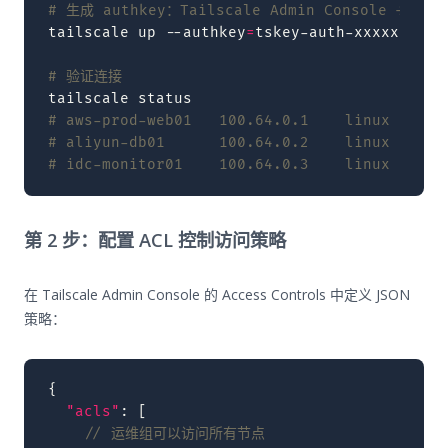
# 生成 authkey：Tailscale Admin Console → Sett
tailscale
up
--authkey
=
tskey-auth-xxxxx
--ho
# 验证连接
tailscale
# aws-prod-web01   100.64.0.1    linux   -
# aliyun-db01      100.64.0.2    linux   -
# idc-monitor01    100.64.0.3    linux   -
第 2 步：配置 ACL 控制访问策略
在 Tailscale Admin Console 的 Access Controls 中定义 JSON
策略：
{
"acls"
:
[
// 运维组可以访问所有节点