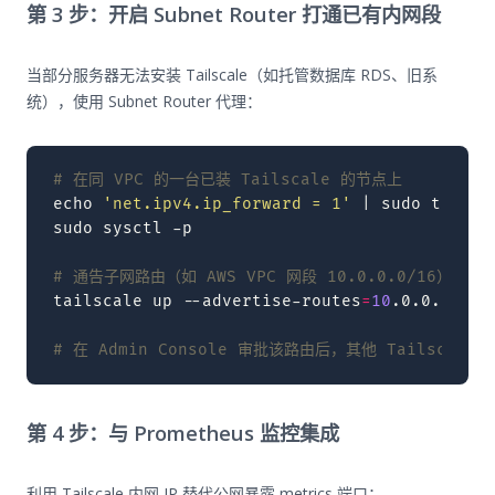
第 3 步：开启 Subnet Router 打通已有内网段
当部分服务器无法安装 Tailscale（如托管数据库 RDS、旧系
统），使用 Subnet Router 代理：
# 在同 VPC 的一台已装 Tailscale 的节点上
echo
'net.ipv4.ip_forward = 1'
|
sudo
tee
-a
sudo
sysctl
-p

# 通告子网路由（如 AWS VPC 网段 10.0.0.0/16）
tailscale
up
--advertise-routes
=
10
.0.0.0/16
# 在 Admin Console 审批该路由后，其他 Tailscale 
第 4 步：与 Prometheus 监控集成
利用 Tailscale 内网 IP 替代公网暴露 metrics 端口：