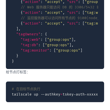
{
"action"
:
"accept"
,
"src"
:
[
"group:ops"
// Web 服务器只能访问 DB 的 3306/5432 端口
{
"action"
:
"accept"
,
"src"
:
[
"tag:web"
],
// 监控服务器可以访问所有节点的 9100(node_expor
{
"action"
:
"accept"
,
"src"
:
[
"tag:monito
],
"tagOwners"
:
{
"tag:web"
:
[
"group:ops"
],
"tag:db"
:
[
"group:ops"
],
"tag:monitor"
:
[
"group:ops"
]
}
}
给节点打标签：
# 在目标节点执行
tailscale
up
--authkey
=
tskey-auth-xxxxx
--ad