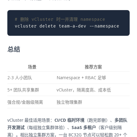
# 删除 vCluster 时一并清理 namespace
vcluster
delete
team-a-dev
--namespace
team-
总结
场景
推荐方案
2-3 人小团队
Namespace + RBAC 足够
5+ 团队共享集群
vCluster，隔离度高、成本低
强合规/金融级隔离
独立物理集群
vCluster 最佳适用场景：
CI/CD 临时环境
（跑完即删）、
多团队
开发测试
（每组独立集群体验）、
SaaS 多租户
（客户级别隔
离）。相比独立集群方案，一台 8C32G 节点可以轻松跑 20+ 个