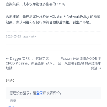
虚拟集群，成本仅为物理多集群的 1/10。
落地建议：先在测试环境验证 vCluster + NetworkPolicy 的隔离
效果，确认网络和存储行为符合预期后再推广到生产环境。
2026-05-23
·
aws
·
Inkyn
← Dagger 实战：用代码定义
Wazuh 开源 SIEM+XDR 平
CI/CD Pipeline，彻底告别 YAML
台：从部署到告警的运维落地
地狱
实战 →
评论
0
您还没有登录，请
登录
后发表评论。
目录