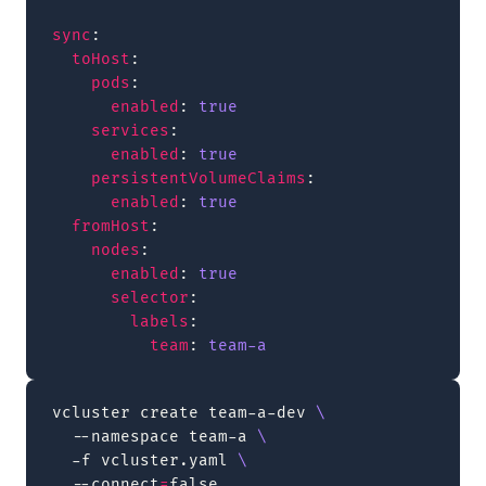
sync
:
toHost
:
pods
:
enabled
:
true
services
:
enabled
:
true
persistentVolumeClaims
:
enabled
:
true
fromHost
:
nodes
:
enabled
:
true
selector
:
labels
:
team
:
team-a
vcluster
create
team-a-dev
\
--namespace
team-a
\
-f
vcluster.yaml
\
--connect
=
false