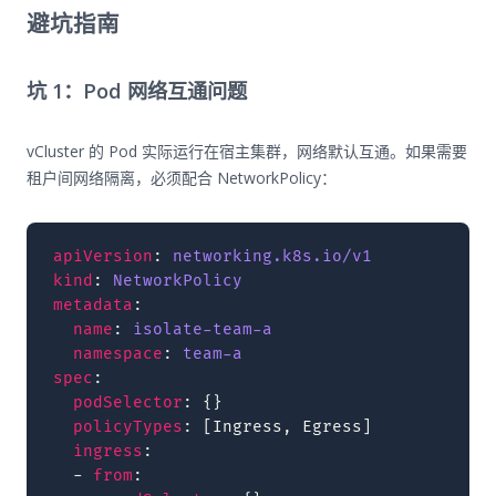
避坑指南
坑 1：Pod 网络互通问题
vCluster 的 Pod 实际运行在宿主集群，网络默认互通。如果需要
租户间网络隔离，必须配合 NetworkPolicy：
apiVersion
:
networking.k8s.io/v1
kind
:
NetworkPolicy
metadata
:
name
:
isolate-team-a
namespace
:
team-a
spec
:
podSelector
:
{}
policyTypes
:
[
Ingress
,
Egress
]
ingress
:
-
from
: