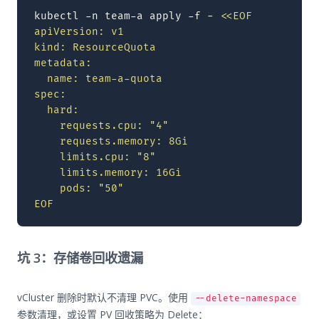
kubectl
-n
team-a
apply
-f
-
<<EOF
apiVersion: v1
kind: ResourceQuota
metadata:
  name: team-a-quota
spec:
  hard:
    requests.cpu: "4"
    requests.memory: 8Gi
    limits.cpu: "8"
    limits.memory: 16Gi
    pods: "50"
EOF
坑 3：存储卷回收遗漏
vCluster 删除时默认不清理 PVC。使用
--delete-namespace
参数清理，或设置 PV 回收策略为 Delete：