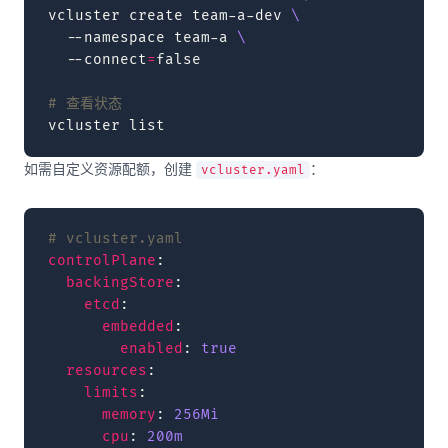
vcluster
create
team-a-dev
\
--namespace
team-a
\
--connect
=
false
# 查看状态
vcluster
如需自定义资源配额，创建
：
vcluster.yaml
# vcluster.yaml
controlPlane
:
backingStore
:
etcd
:
embedded
:
enabled
:
true
resources
:
limits
:
memory
:
256Mi
cpu
:
200m