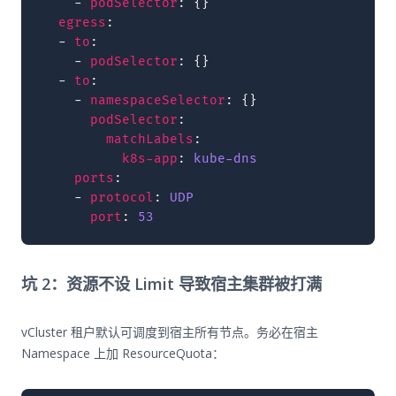
-
podSelector
:
{}
egress
:
-
to
:
-
podSelector
:
{}
-
to
:
-
namespaceSelector
:
{}
podSelector
:
matchLabels
:
k8s-app
:
kube-dns
ports
:
-
protocol
:
UDP
port
:
53
坑 2：资源不设 Limit 导致宿主集群被打满
vCluster 租户默认可调度到宿主所有节点。务必在宿主
Namespace 上加 ResourceQuota：