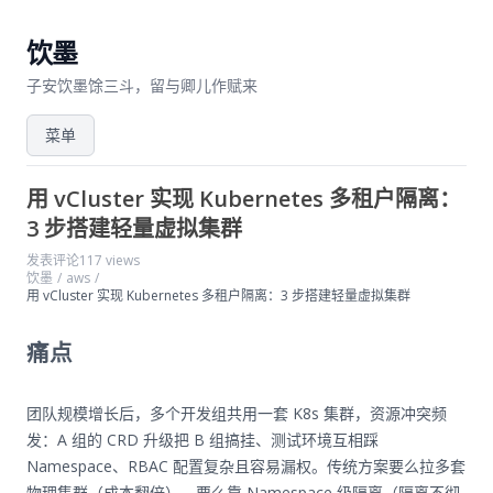
饮墨
子安饮墨馀三斗，留与卿儿作赋来
菜单
用 vCluster 实现 Kubernetes 多租户隔离：
3 步搭建轻量虚拟集群
发表评论
117 views
饮墨
/
aws
/
用 vCluster 实现 Kubernetes 多租户隔离：3 步搭建轻量虚拟集群
痛点
团队规模增长后，多个开发组共用一套 K8s 集群，资源冲突频
发：A 组的 CRD 升级把 B 组搞挂、测试环境互相踩
Namespace、RBAC 配置复杂且容易漏权。传统方案要么拉多套
物理集群（成本翻倍），要么靠 Namespace 级隔离（隔离不彻