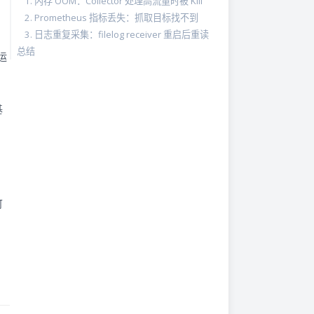
1. 内存 OOM：Collector 处理高流量时被 Kill
2. Prometheus 指标丢失：抓取目标找不到
3. 日志重复采集：filelog receiver 重启后重读
总结
运
基
可