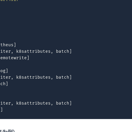
etheus
]
miter
,
k8sattributes
,
batch
]
remotewrite
]
log
]
miter
,
k8sattributes
,
batch
]
rch
]
miter
,
k8sattributes
,
batch
]
r
]