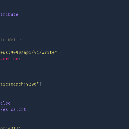
ttribute
ote Write
heus:9090/api/v1/write"
nversion
:
sticsearch:9200"
]
false
s/es-ca.crt
tor:4317"