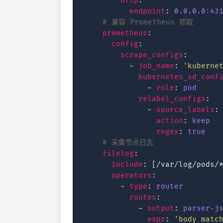
http
:
endpoint
:
0.0.0.0:43
# 兼容 Prometheus 抓取
prometheus
:
config
:
scrape_configs
:
-
job_name
:
'kuberne
kubernetes_sd_conf
-
role
:
pod
relabel_configs
:
-
source_labels
:
action
:
keep
regex
:
true
# 采集节点日志
filelog
:
include
:
[
/var/log/pods/
operators
:
-
type
:
router
routes
:
-
output
:
parser-j
expr
:
'body
matc