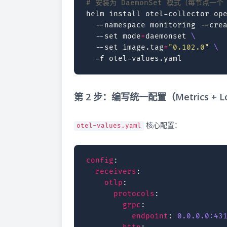
# 安装为 DaemonSet 模式（每节点一个 
helm
install
otel-collector
op
--namespace
monitoring
--cre
--set
mode
=
daemonset
\
--set
image.tag
=
"0.102.0"
\
-f
第 2 步：编写统一配置（Metrics + L
核心配置：
otel-values.yaml
config
:
receivers
:
otlp
:
protocols
:
grpc
:
endpoint
:
0.0.0.0:43