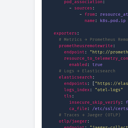
pod_association
:
-
sources
:
-
from
:
resource_a
name
:
k8s.pod.ip
exporters
:
# Metrics → Prometheus Rem
prometheusremotewrite
:
endpoint
:
"http://promet
resource_to_telemetry_co
enabled
:
true
# Logs → Elasticsearch
elasticsearch
:
endpoints
:
[
"https://ela
logs_index
:
"otel-logs"
tls
:
insecure_skip_verify
:
ca_file
:
/etc/ssl/cert
# Traces → Jaeger (OTLP)
otlp/jaeger
:
endpoint
:
"jaeger-collec