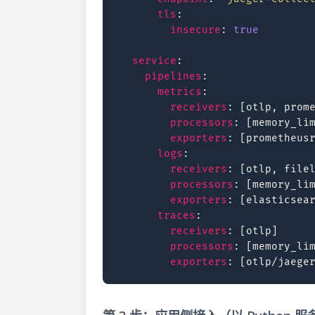
tls
:
insecure
:
true
service
:
pipelines
:
metrics
:
receivers
:
[
otlp
,
prom
processors
:
[
memory_li
exporters
:
[
prometheus
logs
:
receivers
:
[
otlp
,
file
processors
:
[
memory_li
exporters
:
[
elasticsea
traces
:
receivers
:
[
otlp
]
processors
:
[
memory_li
exporters
:
[
otlp/jaege