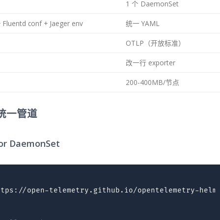
1 个 DaemonSet
Fluentd conf + Jaeger env
统一 YAML
OTLP（开放标准）
改一行 exporter
200-400MB/节点
r 统一管道
or DaemonSet
ttps://open-telemetry.github.io/opentelemetry-helm-