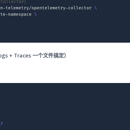
Collector）
en-telemetry/opentelemetry-collector
\
ate-namespace
\
ogs + Traces 一个文件搞定）
17