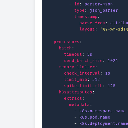
-
id
:
parser-json
type
:
json_parser
timestamp
:
parse_from
:
attrib
layout
:
'%Y-%m-%dT
processors
:
batch
:
timeout
:
5s
send_batch_size
:
1024
memory_limiter
:
check_interval
:
1s
limit_mib
:
512
spike_limit_mib
:
128
k8sattributes
:
extract
:
metadata
:
-
k8s.namespace.name
-
k8s.pod.name
-
k8s.deployment.nam