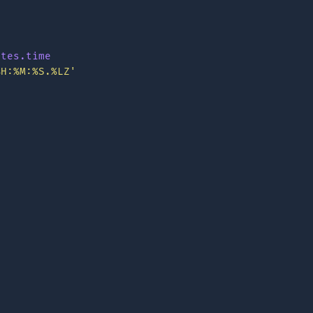
utes.time
%H:%M:%S.%LZ'
e