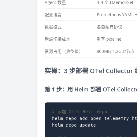
Agent 数量
3-4 个 DaemonSet
配置语言
Prometheus YAML + 
数据格式
各自私有协议
后端切换成本
重写 pipeline
资源占用（典型值）
800MB-1.2GB/节点
实操：3 步部署 OTel Collecto
第 1 步：用 Helm 部署 OTel Collect
# 添加 OTel Helm repo
helm
repo
add
open-telemetry
h
helm
repo
update
