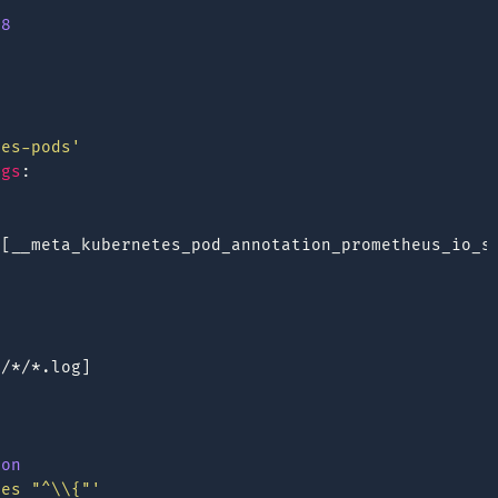
18
tes-pods'
igs
:
[
__meta_kubernetes_pod_annotation_prometheus_io_s
*/*/*.log
]
son
hes
"^\\{"'