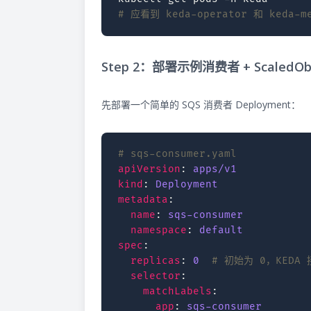
# 应看到 keda-operator 和 keda-me
Step 2：部署示例消费者 + ScaledOb
先部署一个简单的 SQS 消费者 Deployment：
# sqs-consumer.yaml
apiVersion
:
apps/v1
kind
:
Deployment
metadata
:
name
:
sqs-consumer
namespace
:
default
spec
:
replicas
:
0
# 初始为 0，KEDA
selector
:
matchLabels
:
app
:
sqs-consumer