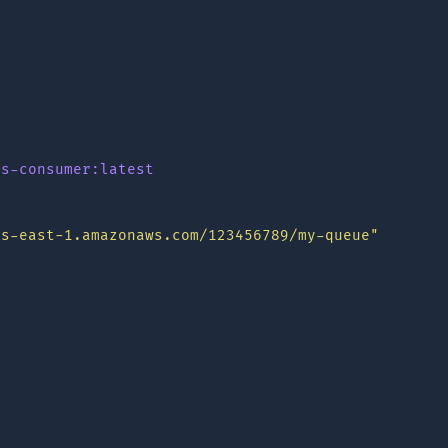
qs-consumer:latest
us-east-1.amazonaws.com/123456789/my-queue"