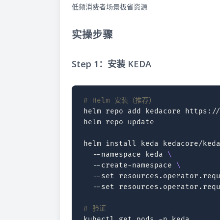
低频消费者场景极省资源
实操步骤
Step 1：安装 KEDA
# Helm 安装（推荐）
helm
repo
add
kedacore
https://
helm
repo
update

helm
install
keda
kedacore/ked
--namespace
keda
\
--create-namespace
\
--set
resources.operator.req
--set
resources.operator.req
# 验证
kubectl
get
pods
-n