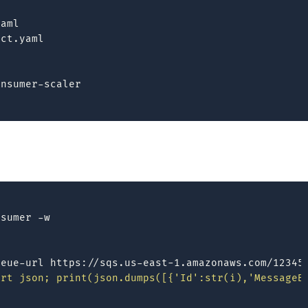
aml

ct.yaml

nsumer
-w

ueue-url
https://sqs.us-east-1.amazonaws.com/12345
ort json; print(json.dumps([{'Id':str(i),'MessageB