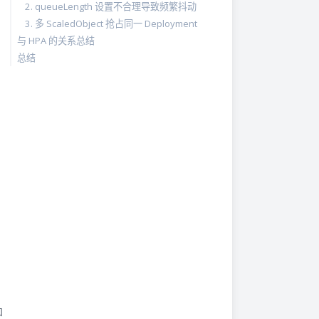
2. queueLength 设置不合理导致频繁抖动
3. 多 ScaledObject 抢占同一 Deployment
与 HPA 的关系总结
总结
和