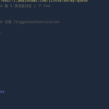
s-east-1.amazonaws.com/123456789/my-queue"
# 每 5 条消息对应 1 个 Pod
# 引用 TriggerAuthentication
）
Key