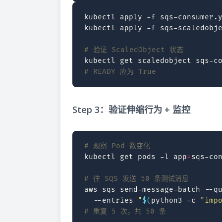
kubectl
apply
-f
sqs-consumer.y
kubectl
apply
-f
sqs-scaledobje
# 验证 ScaledObject 状态
kubectl
get
scaledobject
# READY 应为 True
Step 3：验证伸缩行为 + 监控
# 观察 Pod 数变化
kubectl
get
pods
-l
app
=
sqs-co
# 往 SQS 发送 50 条测试消息
aws
sqs
send-message-batch
--q
--entries
"
$(
python3
-c
"imp
# 重复 5 次，共 50 条