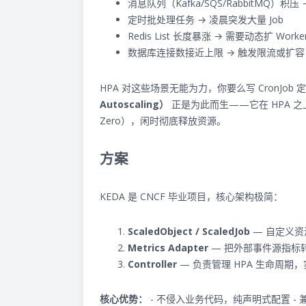
消息队列（Kafka/SQS/RabbitMQ）积
定时批处理任务 → 凌晨突发大量 Job
Redis List 长度暴涨 → 需要动态扩 Worke
数据库连接数接近上限 → 触发限流或扩容
HPA 对这些场景无能为力，你要么写 CronJo
Autoscaling）
正是为此而生——它在 HPA 之
Zero），闲时彻底释放资源。
方案
KEDA 是 CNCF 毕业项目，核心架构极简：
ScaledObject / ScaledJob
— 自定义资源
Metrics Adapter
— 把外部事件源指标转换为 K
Controller
— 负责管理 HPA 生命周期，
核心优势：
- 不侵入业务代码，纯声明式配置 - 兼容原生