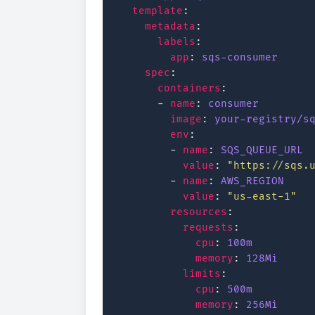
template
:
metadata
:
labels
:
app
:
sqs-consumer
spec
:
containers
:
-
name
:
consumer
image
:
your-registry/s
env
:
-
name
:
SQS_QUEUE_URL
value
:
"https://sqs.
-
name
:
AWS_REGION
value
:
"us-east-1"
resources
:
requests
:
cpu
:
100m
memory
:
128Mi
limits
:
cpu
:
500m
memory
:
256Mi