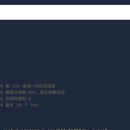
# 每 15s 查询一次队列深度
# 缩容冷却期 60s，防止频繁抖动
# 空闲时缩到 0
# 最大 20 个 Pod