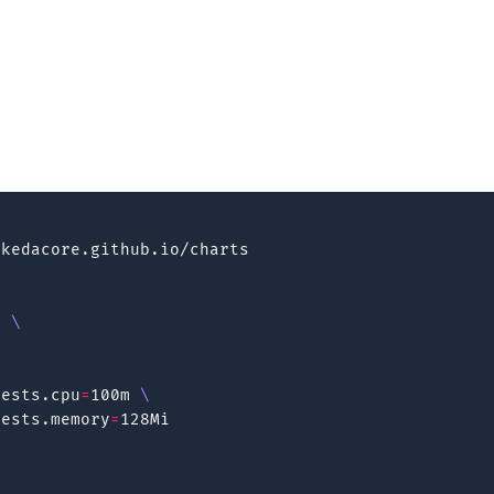
kedacore.github.io/charts

a
\
uests.cpu
=
100m
\
uests.memory
=
128Mi
