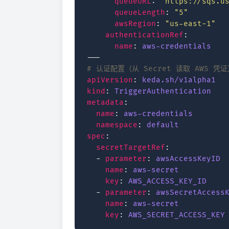
queueURL
:
"https://sqs.u
queueLength
:
"5"
awsRegion
:
"us-east-1"
authenticationRef
:
name
:
aws-credentials
---
# 认证配置（从 Secret 读取 AWS 凭证
apiVersion
:
keda.sh/v1alpha1
kind
:
TriggerAuthentication
metadata
:
name
:
aws-credentials
namespace
:
default
spec
:
secretTargetRef
:
-
parameter
:
awsAccessKeyID
name
:
aws-secret
key
:
AWS_ACCESS_KEY_ID
-
parameter
:
awsSecretAccess
name
:
aws-secret
key
:
AWS_SECRET_ACCESS_KEY