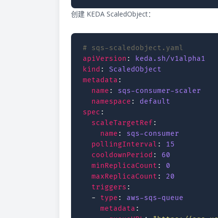
创建 KEDA ScaledObject：
# sqs-scaledobject.yaml
apiVersion
:
keda.sh/v1alpha1
kind
:
ScaledObject
metadata
:
name
:
sqs-consumer-scaler
namespace
:
default
spec
:
scaleTargetRef
:
name
:
sqs-consumer
pollingInterval
:
15
cooldownPeriod
:
60
minReplicaCount
:
0
maxReplicaCount
:
20
triggers
:
-
type
:
aws-sqs-queue
metadata
: