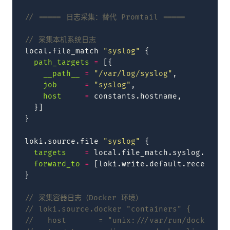
// ===== 日志采集：替代 Promtail =====
// 采集本机系统日志
local.file_match
"syslog"
{
path_targets
=
[{
__path__
=
"/var/log/syslog"
,
job
=
"syslog"
,
host
=
constants.hostname
,
}]
}
loki.source.file
"syslog"
{
targets
=
local.file_match.syslog.targe
forward_to
=
[
loki.write.default.receiver
]
}
// 采集容器日志（Docker 环境）
// loki.source.docker "containers" {
//   host       = "unix:///var/run/docker.so