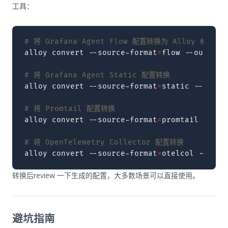
工具：
# 将 Grafana Agent Flow 配置转换为 Alloy 格式
alloy
convert
--source-format
=
flow
--output
=
# 将 Grafana Agent Static 配置转换
alloy
convert
--source-format
=
static
--outpu
# 将 Promtail 配置转换
alloy
convert
--source-format
=
promtail
--out
# 将 OpenTelemetry Collector 配置转换
alloy
convert
--source-format
=
otelcol
--outp
转换后review 一下生成的配置，大多数场景可以直接使用。
避坑指南