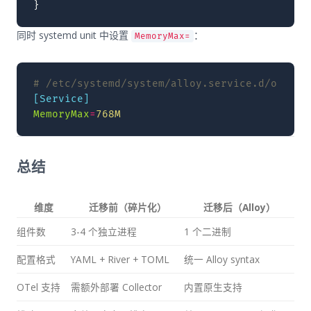
}
同时 systemd unit 中设置
：
MemoryMax=
# /etc/systemd/system/alloy.service.d/overri
[Service]
MemoryMax
=
768M
总结
维度
迁移前（碎片化）
迁移后（Alloy）
组件数
3-4 个独立进程
1 个二进制
配置格式
YAML + River + TOML
统一 Alloy syntax
OTel 支持
需额外部署 Collector
内置原生支持