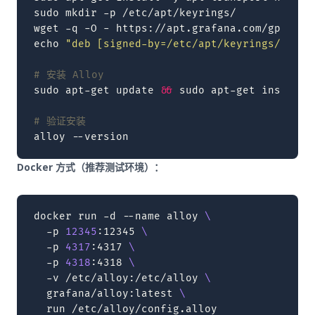
sudo
mkdir
-p
/etc/apt/keyrings/

wget
-q
-O
-
https://apt.grafana.com/gpg.key
echo
"deb [signed-by=/etc/apt/keyrings/grafa
# 安装 Alloy
sudo
apt-get
update
&&
sudo
apt-get
install
# 验证安装
alloy
Docker 方式（推荐测试环境）：
docker
run
-d
--name
alloy
\
-p
12345
:12345
\
-p
4317
:4317
\
-p
4318
:4318
\
-v
/etc/alloy:/etc/alloy
\
grafana/alloy:latest
\
run