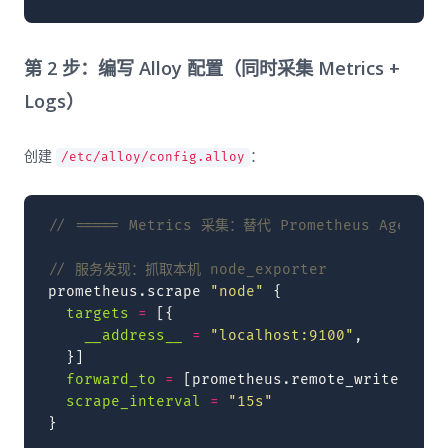
第 2 步：编写 Alloy 配置（同时采集 Metrics +
Logs）
创建
：
/etc/alloy/config.alloy
// ===== Metrics 采集：替代 Prometheus Agent =
// 服务发现：抓取本机 node_exporter
prometheus.scrape
"node"
{
targets
=
[{
__address__
=
"localhost:9100"
,
}]
forward_to
=
[
prometheus.remote_write.mimi
scrape_interval
=
"15s"
}