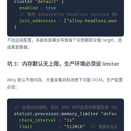
cluster
"default"
{
enabled
=
true
  // 使用 Kubernetes headless service 发现其他
join_addresses
=
[
"alloy-headless.monitori
}
不加这段配置，多副本部署会导致每个实例都抓全量 target，造
成重复数据。
坑 3：内存默认无上限，生产环境必须设 limiter
Alloy 默认不限内存，大量采集目标场景下可能 OOM。生产配置
必加：
// 全局内存限制，到达 80% 时开始丢弃数据而非 OOM
otelcol.processor.memory_limiter
"default"
{
check_interval
=
"1s"
limit
=
"512MiB"
  // 根据实际调整