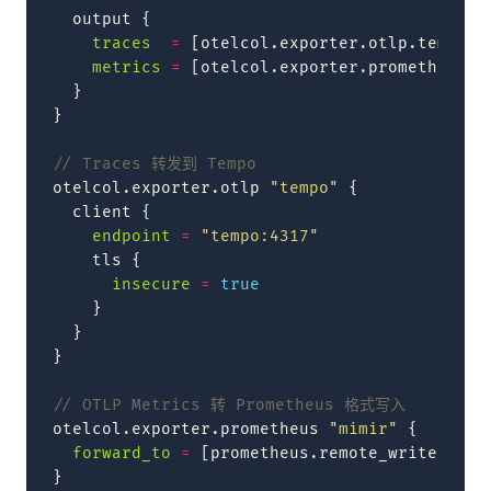
output
{
traces
=
[
otelcol.exporter.otlp.tempo.i
metrics
=
[
otelcol.exporter.prometheus.m
}
}
// Traces 转发到 Tempo
otelcol.exporter.otlp
"tempo"
{
client
{
endpoint
=
"tempo:4317"
tls
{
insecure
=
true
}
}
}
// OTLP Metrics 转 Prometheus 格式写入
otelcol.exporter.prometheus
"mimir"
{
forward_to
=
[
prometheus.remote_write.mimi
}