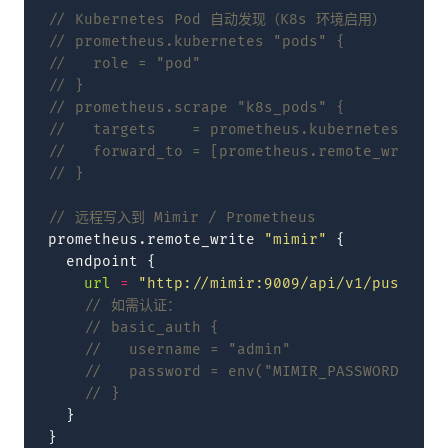
// Kubernetes Pod 自动发现（K8s 环境启用）
// prometheus.kubernetes "pods" {
//   role = "pod"
// }
// prometheus.scrape "k8s_pods" {
//   targets    = prometheus.kubernetes.pods
//   forward_to = [prometheus.remote_write.m
// }
// 远程写入到 Mimir / Prometheus
prometheus.remote_write
"mimir"
{
endpoint
{
url
=
"http://mimir:9009/api/v1/push"
    // 如需认证：
    // basic_auth {
    //   username = "admin"
    //   password = env("MIMIR_PASSWORD")
    // }
}
}