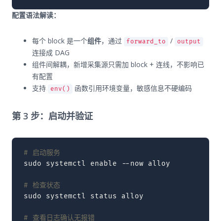
配置语法解读：
每个 block 是一个
组件
，通过
/
forward_to
output
连接成 DAG
组件间解耦，新增采集源只需加 block + 连线，不影响已
有配置
支持
函数引用环境变量，敏感信息不硬编码
env()
第 3 步：启动并验证
# 启动服务
sudo
systemctl
enable
--now
alloy

# 检查状态
sudo
systemctl
status
alloy

# 查看日志确认无报错