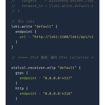
//   targets    = discovery.docker.linux.tar
//   forward_to = [loki.write.default.receiv
// }
// 写入 Loki
loki.write
"default"
{
endpoint
{
url
=
"http://loki:3100/loki/api/v1/push
}
}
// ===== OTLP 接收：替代 OTel Collector =====
otelcol.receiver.otlp
"default"
{
grpc
{
endpoint
=
"0.0.0.0:4317"
}
http
{
endpoint
=
"0.0.0.0:4318"
}