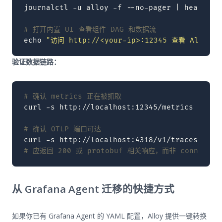
journalctl
-u
alloy
-f
--no-pager
|
head
-50

# 打开内置 UI 查看组件 DAG 和数据流
echo
"访问 http://<your-ip>:12345 查看 Alloy U
验证数据链路：
# 确认 metrics 正在被抓取
curl
-s
http://localhost:12345/metrics
|
gre
# 确认 OTLP 端口可达
curl
-s
http://localhost:4318/v1/traces
-X
P
# 应返回 200 或 protobuf 相关响应，而非 connection
从 Grafana Agent 迁移的快捷方式
如果你已有 Grafana Agent 的 YAML 配置，Alloy 提供一键转换