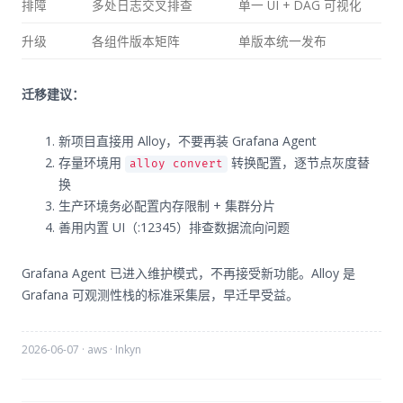
排障
多处日志交叉排查
单一 UI + DAG 可视化
升级
各组件版本矩阵
单版本统一发布
迁移建议：
新项目直接用 Alloy，不要再装 Grafana Agent
存量环境用
转换配置，逐节点灰度替
alloy convert
换
生产环境务必配置内存限制 + 集群分片
善用内置 UI（:12345）排查数据流向问题
Grafana Agent 已进入维护模式，不再接受新功能。Alloy 是
Grafana 可观测性栈的标准采集层，早迁早受益。
2026-06-07
·
aws
·
Inkyn